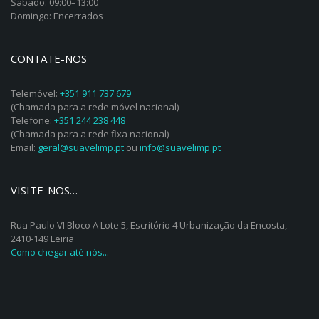
Sábado: 09:00–13:00
Domingo: Encerrados
CONTATE-NOS
Telemóvel:
+351 911 737 679
(Chamada para a rede móvel nacional)
Telefone:
+351 244 238 448
(Chamada para a rede fixa nacional)
Email:
geral@suavelimp.pt
ou
info@suavelimp.pt
VISITE-NOS…
Rua Paulo VI Bloco A Lote 5, Escritório 4 Urbanização da Encosta,
2410-149 Leiria
Como chegar até nós...