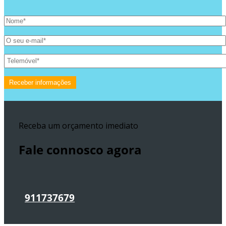
Receba um orçamento imediato
Fale connosco agora
911737679