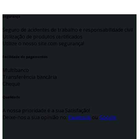
Segurança
Seguro de acidentes de trabalho e responsabilidade civil
Utilização de produtos certificados
Utilize o nosso site com segurança!
Facilidade de pagamentos
Multibanco
Transferência bancária
Cheque
Qualidade
A nossa prioridade é a sua Satisfação!
Deixe-nos a sua opinião no:
Facebook
ou
Google