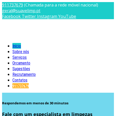
911737679
(Chamada para a rede móvel nacional)
geral@suavelimp.pt
Facebook
Twitter
Instagram
YouTube
Suavelimp - Limpezas & Serviços
Início
Limpezas e Serviços na zona de Leiria
Sobre nós
Serviços
Orçamento
Sugestões
Recrutamento
Contatos
911737679
Respondemos em menos de 30 minutos
Fale com um especialista em limpezas