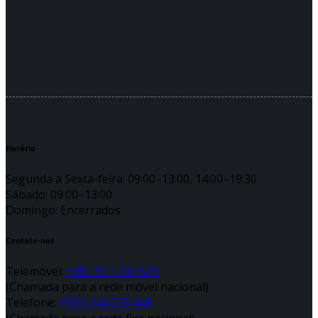
Horário
Segunda a Sexta-feira: 09:00–13:00, 14:00–19:30
Sábado: 09:00–13:00
Domingo: Encerrados
Contate-nos
Telemóvel:
+351 911 737 679
(Chamada para a rede móvel nacional)
Telefone:
+351 244 238 448
(Chamada para a rede fixa nacional)