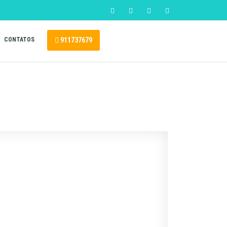
CONTATOS
911737679