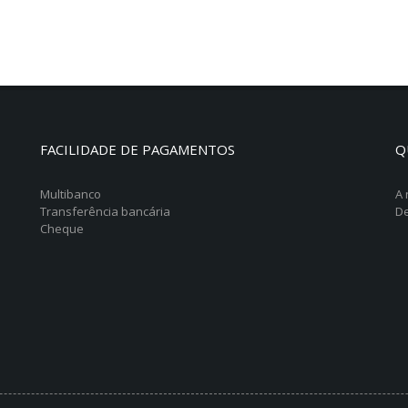
FACILIDADE DE PAGAMENTOS
Q
l
Multibanco
A 
Transferência bancária
De
Cheque